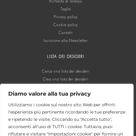
Richiesta di recesso
Taglie
Privacy policy
Cookie policy
Contatti
Iscrizione alla Newsletter
LISTA DEI DESIDERI
Cerca una lista dei desideri
Crea una lista dei desideri
Diamo valore alla tua privacy
SOCIAL
Utilizziamo i cookie sul nostro sito Web per offrirti
l'esperienza più pertinente ricordando le tue preferenze
e ripetendo le visite. Cliccando su "Accetta tutto",
acconsenti all'uso di TUTTI i cookie. Tuttavia, puoi
rifiutare e visitare "Impostazioni cookie" per fornire un