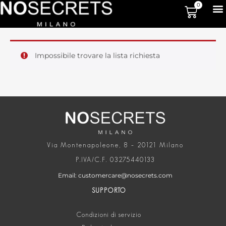
0
Impossibile trovare la lista richiesta
Via Montenapoleone, 8 – 20121 Milano
P.IVA/C.F. 03275440133
Email: customercare@nosecrets.com
SUPPORTO
Condizioni di servizio