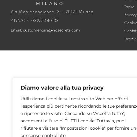
Taglie
Via Montenapoleone, 8 – 20121 Milano
Privacy
P.IVA/C.F. 03275440133
Cookie
Email: customercare@nosecrets.com
Contat
Iscrizi
Diamo valore alla tua privacy
Utilizziamo i cookie sul nostro sito Web per offrirti
l'esperienza più pertinente ricordando le tue preferenz
e ripetendo le visite. Cliccando su "Accetta tutto",
acconsenti all'uso di TUTTI i cookie. Tuttavia, puoi
rifiutare e visitare "Impostazioni cookie" per fornire un
consenso controllato