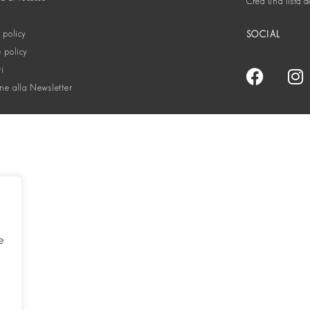
Crea una lista d
 policy
SOCIAL
 policy
ti
one alla Newsletter
e