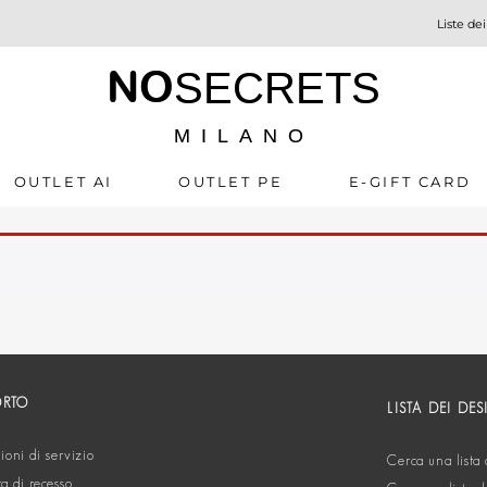
Liste dei
NO
SECRETS
MILANO
OUTLET AI
OUTLET PE
E-GIFT CARD
ORTO
LISTA DEI DES
oni di servizio
Cerca una lista 
ta di recesso