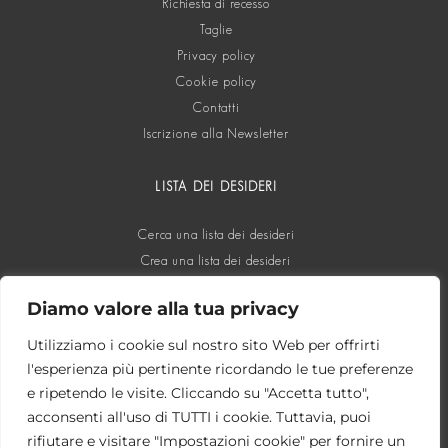
Richiesta di recesso
Taglie
Privacy policy
Cookie policy
Contatti
Iscrizione alla Newsletter
LISTA DEI DESIDERI
Cerca una lista dei desideri
Crea una lista dei desideri
Diamo valore alla tua privacy
SOCIAL
Utilizziamo i cookie sul nostro sito Web per offrirti
l'esperienza più pertinente ricordando le tue preferenze
e ripetendo le visite. Cliccando su "Accetta tutto",
acconsenti all'uso di TUTTI i cookie. Tuttavia, puoi
rifiutare e visitare "Impostazioni cookie" per fornire un