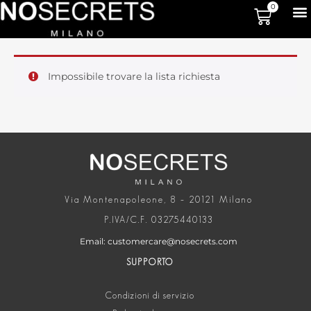
0
Impossibile trovare la lista richiesta
Via Montenapoleone, 8 – 20121 Milano
P.IVA/C.F. 03275440133
Email: customercare@nosecrets.com
SUPPORTO
Condizioni di servizio