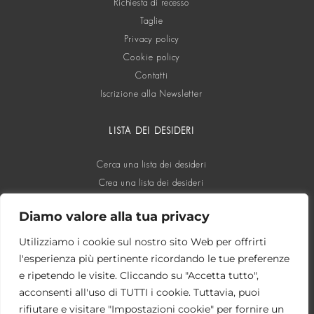
Richiesta di recesso
Taglie
Privacy policy
Cookie policy
Contatti
Iscrizione alla Newsletter
LISTA DEI DESIDERI
Cerca una lista dei desideri
Crea una lista dei desideri
Diamo valore alla tua privacy
SOCIAL
Utilizziamo i cookie sul nostro sito Web per offrirti
l'esperienza più pertinente ricordando le tue preferenze
e ripetendo le visite. Cliccando su "Accetta tutto",
acconsenti all'uso di TUTTI i cookie. Tuttavia, puoi
rifiutare e visitare "Impostazioni cookie" per fornire un