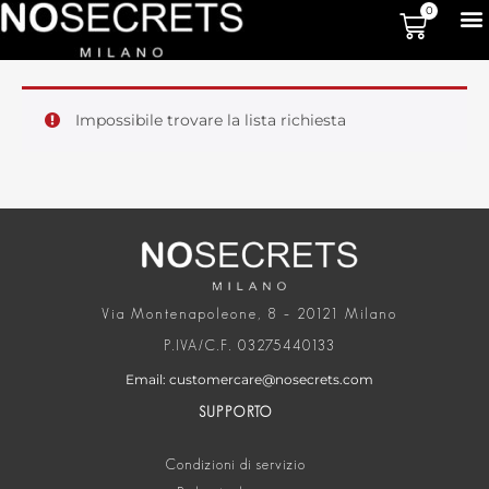
0
Impossibile trovare la lista richiesta
Via Montenapoleone, 8 – 20121 Milano
P.IVA/C.F. 03275440133
Email: customercare@nosecrets.com
SUPPORTO
Condizioni di servizio