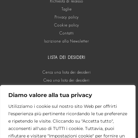
Richiesta di recesso
Taglie
Privacy policy
Cookie policy
Contatti
Iscrizione alla Newsletter
LISTA DEI DESIDERI
Cerca una lista dei desideri
Crea una lista dei desideri
Diamo valore alla tua privacy
SOCIAL
Utilizziamo i cookie sul nostro sito Web per offrirti
l'esperienza più pertinente ricordando le tue preferenze
e ripetendo le visite. Cliccando su "Accetta tutto",
acconsenti all'uso di TUTTI i cookie. Tuttavia, puoi
rifiutare e visitare "Impostazioni cookie" per fornire un