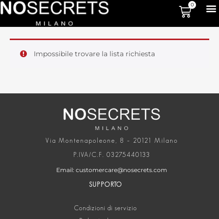
0
Impossibile trovare la lista richiesta
Via Montenapoleone, 8 – 20121 Milano
P.IVA/C.F. 03275440133
Email: customercare@nosecrets.com
SUPPORTO
Condizioni di servizio