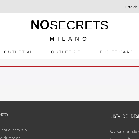
Liste dei
NO
SECRETS
MILANO
OUTLET AI
OUTLET PE
E-GIFT CARD
ORTO
LISTA DEI DES
oni di servizio
Cerca una lista 
ta di recesso