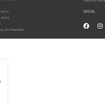
Crea una lista d
 policy
SOCIAL
 policy
ti
one alla Newsletter
e