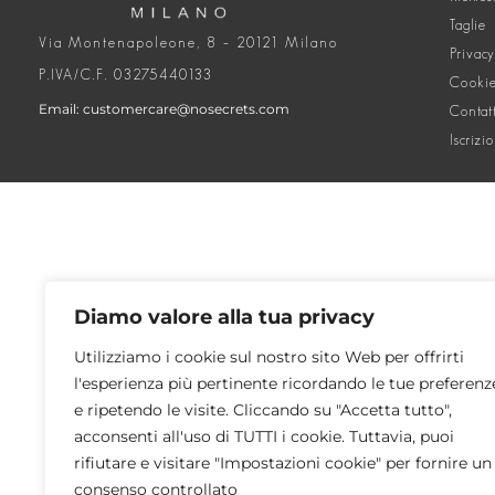
Taglie
Via Montenapoleone, 8 – 20121 Milano
Privacy
P.IVA/C.F. 03275440133
Cookie
Email: customercare@nosecrets.com
Contat
Iscrizi
Diamo valore alla tua privacy
Utilizziamo i cookie sul nostro sito Web per offrirti
l'esperienza più pertinente ricordando le tue preferenz
e ripetendo le visite. Cliccando su "Accetta tutto",
acconsenti all'uso di TUTTI i cookie. Tuttavia, puoi
rifiutare e visitare "Impostazioni cookie" per fornire un
consenso controllato