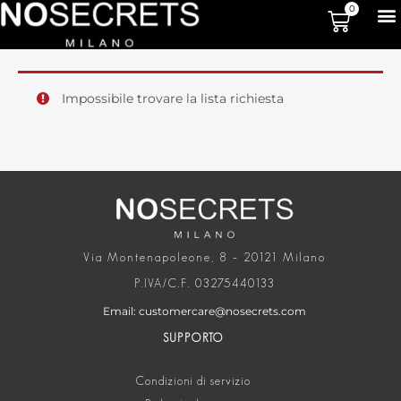
0
Impossibile trovare la lista richiesta
Via Montenapoleone, 8 – 20121 Milano
P.IVA/C.F. 03275440133
Email: customercare@nosecrets.com
SUPPORTO
Condizioni di servizio