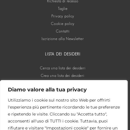
Richiesta di recesso
Taglie
Privacy policy
Cookie policy
Contatti
Iscrizione alla Newsletter
LISTA DEI DESIDERI
Cerca una lista dei desideri
Crea una lista dei desideri
Diamo valore alla tua privacy
SOCIAL
Utilizziamo i cookie sul nostro sito Web per offrirti
l'esperienza più pertinente ricordando le tue preferenze
e ripetendo le visite. Cliccando su "Accetta tutto",
acconsenti all'uso di TUTTI i cookie. Tuttavia, puoi
rifiutare e visitare "Impostazioni cookie" per fornire un