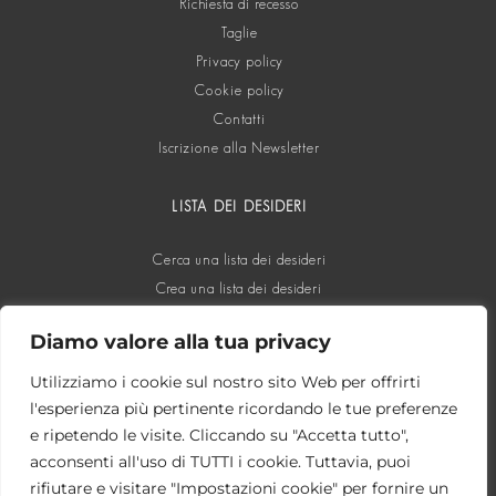
Richiesta di recesso
Taglie
Privacy policy
Cookie policy
Contatti
Iscrizione alla Newsletter
LISTA DEI DESIDERI
Cerca una lista dei desideri
Crea una lista dei desideri
Diamo valore alla tua privacy
SOCIAL
Utilizziamo i cookie sul nostro sito Web per offrirti
l'esperienza più pertinente ricordando le tue preferenze
e ripetendo le visite. Cliccando su "Accetta tutto",
acconsenti all'uso di TUTTI i cookie. Tuttavia, puoi
rifiutare e visitare "Impostazioni cookie" per fornire un