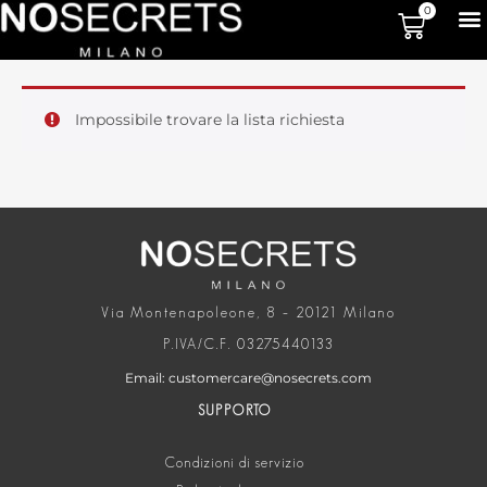
0
Impossibile trovare la lista richiesta
Via Montenapoleone, 8 – 20121 Milano
P.IVA/C.F. 03275440133
Email: customercare@nosecrets.com
SUPPORTO
Condizioni di servizio