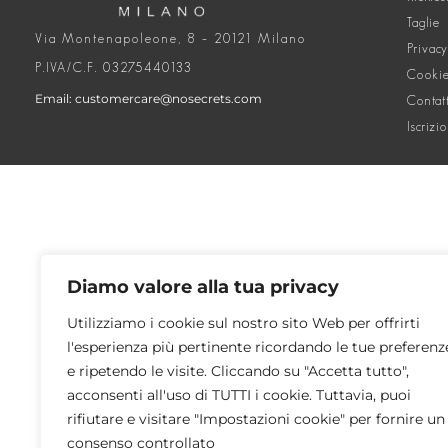
Taglie
Via Montenapoleone, 8 – 20121 Milano
Privacy
P.IVA/C.F. 03275440133
Cookie
Email: customercare@nosecrets.com
Contat
Iscrizi
Diamo valore alla tua privacy
Utilizziamo i cookie sul nostro sito Web per offrirti
l'esperienza più pertinente ricordando le tue preferenz
e ripetendo le visite. Cliccando su "Accetta tutto",
acconsenti all'uso di TUTTI i cookie. Tuttavia, puoi
rifiutare e visitare "Impostazioni cookie" per fornire un
consenso controllato