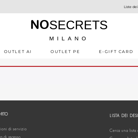
Liste dei
NO
SECRETS
MILANO
OUTLET AI
OUTLET PE
E-GIFT CARD
ORTO
LISTA DEI DES
oni di servizio
Cerca una lista 
ta di recesso