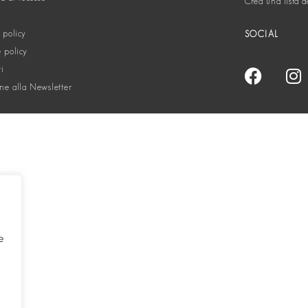
Crea una lista d
 policy
SOCIAL
 policy
ti
one alla Newsletter
e