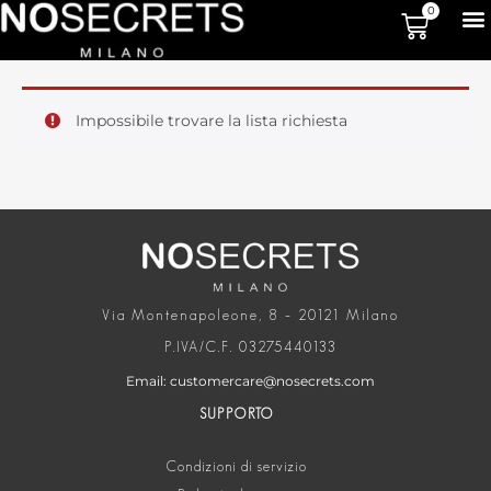
0
Impossibile trovare la lista richiesta
Via Montenapoleone, 8 – 20121 Milano
P.IVA/C.F. 03275440133
Email: customercare@nosecrets.com
SUPPORTO
Condizioni di servizio