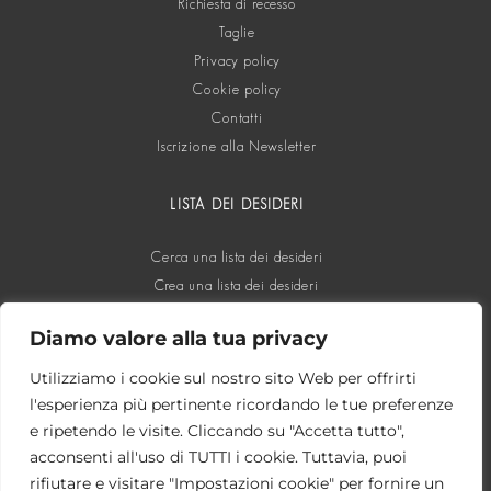
Richiesta di recesso
Taglie
Privacy policy
Cookie policy
Contatti
Iscrizione alla Newsletter
LISTA DEI DESIDERI
Cerca una lista dei desideri
Crea una lista dei desideri
Diamo valore alla tua privacy
SOCIAL
Utilizziamo i cookie sul nostro sito Web per offrirti
l'esperienza più pertinente ricordando le tue preferenze
e ripetendo le visite. Cliccando su "Accetta tutto",
acconsenti all'uso di TUTTI i cookie. Tuttavia, puoi
rifiutare e visitare "Impostazioni cookie" per fornire un