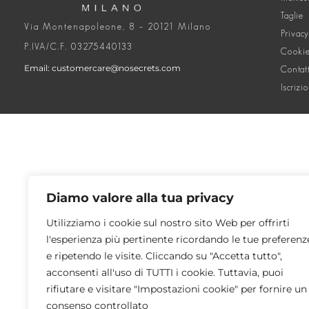
Taglie
Via Montenapoleone, 8 – 20121 Milano
Privacy
P.IVA/C.F. 03275440133
Cookie
Email: customercare@nosecrets.com
Contat
Iscrizi
Diamo valore alla tua privacy
Utilizziamo i cookie sul nostro sito Web per offrirti
l'esperienza più pertinente ricordando le tue preferenz
e ripetendo le visite. Cliccando su "Accetta tutto",
acconsenti all'uso di TUTTI i cookie. Tuttavia, puoi
rifiutare e visitare "Impostazioni cookie" per fornire un
consenso controllato