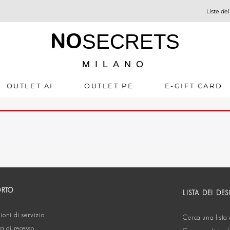
Liste dei
NO
SECRETS
MILANO
OUTLET AI
OUTLET PE
E-GIFT CARD
ORTO
LISTA DEI DES
oni di servizio
Cerca una lista 
ta di recesso