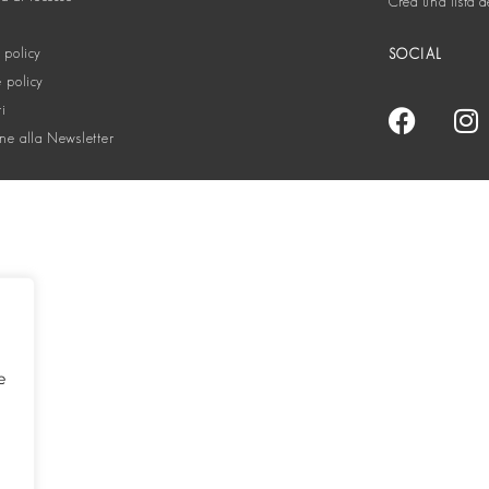
Crea una lista d
 policy
SOCIAL
 policy
ti
one alla Newsletter
e