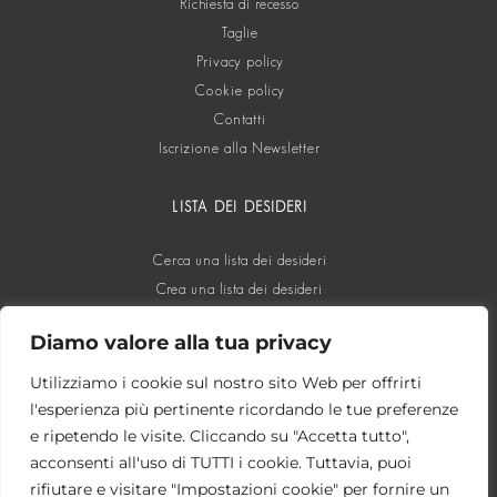
Richiesta di recesso
Taglie
Privacy policy
Cookie policy
Contatti
Iscrizione alla Newsletter
LISTA DEI DESIDERI
Cerca una lista dei desideri
Crea una lista dei desideri
Diamo valore alla tua privacy
SOCIAL
Utilizziamo i cookie sul nostro sito Web per offrirti
l'esperienza più pertinente ricordando le tue preferenze
e ripetendo le visite. Cliccando su "Accetta tutto",
acconsenti all'uso di TUTTI i cookie. Tuttavia, puoi
rifiutare e visitare "Impostazioni cookie" per fornire un