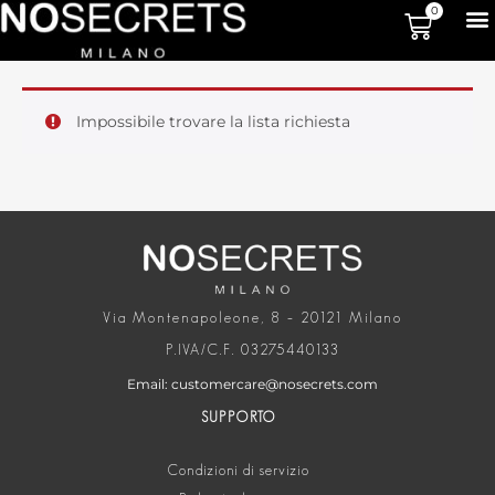
0
Impossibile trovare la lista richiesta
Via Montenapoleone, 8 – 20121 Milano
P.IVA/C.F. 03275440133
Email: customercare@nosecrets.com
SUPPORTO
Condizioni di servizio