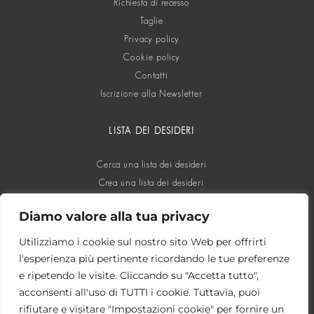
Richiesta di recesso
Taglie
Privacy policy
Cookie policy
Contatti
Iscrizione alla Newsletter
LISTA DEI DESIDERI
Cerca una lista dei desideri
Crea una lista dei desideri
Diamo valore alla tua privacy
SOCIAL
Utilizziamo i cookie sul nostro sito Web per offrirti
l'esperienza più pertinente ricordando le tue preferenze
e ripetendo le visite. Cliccando su "Accetta tutto",
acconsenti all'uso di TUTTI i cookie. Tuttavia, puoi
rifiutare e visitare "Impostazioni cookie" per fornire un