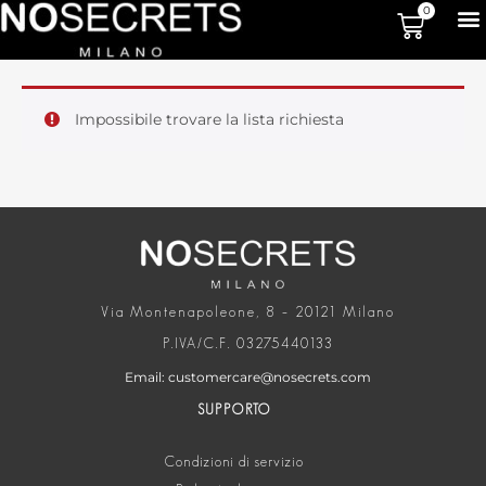
0
Impossibile trovare la lista richiesta
Via Montenapoleone, 8 – 20121 Milano
P.IVA/C.F. 03275440133
Email: customercare@nosecrets.com
SUPPORTO
Condizioni di servizio