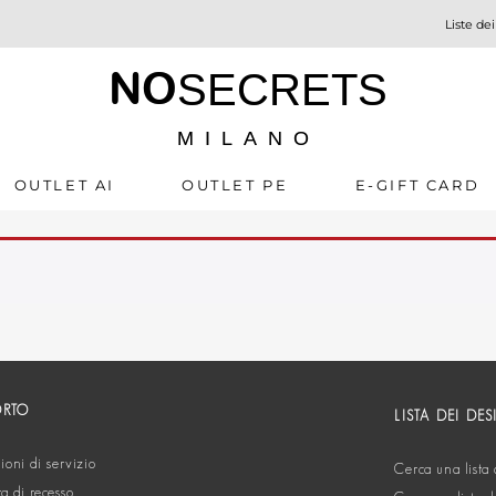
Liste dei
NO
SECRETS
MILANO
OUTLET AI
OUTLET PE
E-GIFT CARD
ORTO
LISTA DEI DES
oni di servizio
Cerca una lista 
ta di recesso