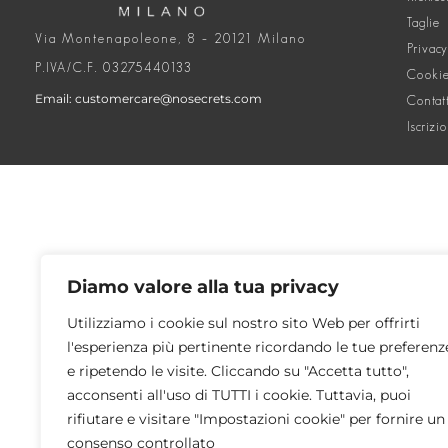
Taglie
Via Montenapoleone, 8 – 20121 Milano
Privacy
P.IVA/C.F. 03275440133
Cookie
Email: customercare@nosecrets.com
Contat
Iscrizi
Diamo valore alla tua privacy
Utilizziamo i cookie sul nostro sito Web per offrirti
l'esperienza più pertinente ricordando le tue preferenz
e ripetendo le visite. Cliccando su "Accetta tutto",
acconsenti all'uso di TUTTI i cookie. Tuttavia, puoi
rifiutare e visitare "Impostazioni cookie" per fornire un
consenso controllato