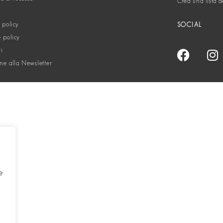
Crea una lista d
 policy
SOCIAL
 policy
ti
one alla Newsletter
e