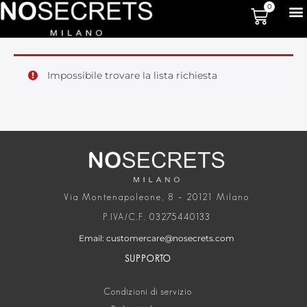
0
Impossibile trovare la lista richiesta
Via Montenapoleone, 8 – 20121 Milano
P.IVA/C.F. 03275440133
Email: customercare@nosecrets.com
SUPPORTO
Condizioni di servizio