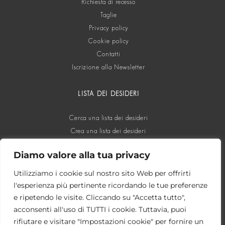
Richiesta di recesso
Taglie
Privacy policy
Cookie policy
Contatti
Iscrizione alla Newsletter
LISTA DEI DESIDERI
Cerca una lista dei desideri
Crea una lista dei desideri
Diamo valore alla tua privacy
SOCIAL
Utilizziamo i cookie sul nostro sito Web per offrirti
l'esperienza più pertinente ricordando le tue preferenze
e ripetendo le visite. Cliccando su "Accetta tutto",
acconsenti all'uso di TUTTI i cookie. Tuttavia, puoi
rifiutare e visitare "Impostazioni cookie" per fornire un