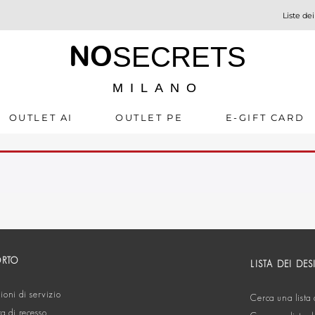
Liste dei
NO
SECRETS
MILANO
OUTLET AI
OUTLET PE
E-GIFT CARD
ORTO
LISTA DEI DES
oni di servizio
Cerca una lista 
ta di recesso