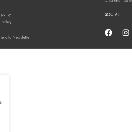
Crea una lista d
 policy
SOCIAL
 policy
ti
one alla Newsletter
e