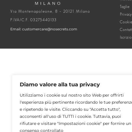
Taglie
Via Montenapoleone, 8 – 20121 Milano
Privacy
P.IVA/C.F. 03275440133
Cookie
Email: customercare@nosecrets.com
Contat
Iscrizi
Diamo valore alla tua privacy
Utilizziamo i cookie sul nostro sito Web per offrirti
l'esperienza più pertinente ricordando le tue preferenz
e ripetendo le visite. Cliccando su "Accetta tutto",
acconsenti all'uso di TUTTI i cookie. Tuttavia, puoi
rifiutare e visitare "Impostazioni cookie" per fornire un
consenso controllato