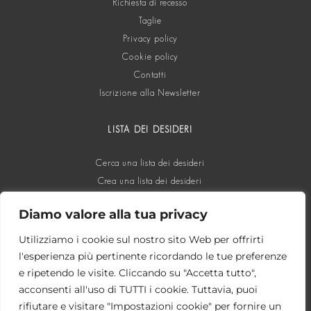
Richiesta di recesso
Taglie
Privacy policy
Cookie policy
Contatti
Iscrizione alla Newsletter
LISTA DEI DESIDERI
Cerca una lista dei desideri
Crea una lista dei desideri
Diamo valore alla tua privacy
SOCIAL
Utilizziamo i cookie sul nostro sito Web per offrirti
l'esperienza più pertinente ricordando le tue preferenze
e ripetendo le visite. Cliccando su "Accetta tutto",
acconsenti all'uso di TUTTI i cookie. Tuttavia, puoi
rifiutare e visitare "Impostazioni cookie" per fornire un