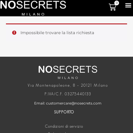
0
Impossibile trovare la lista richiesta
Via Montenapoleone, 8 – 20121 Milano
P.IVA/C.F. 03275440133
Email: customercare@nosecrets.com
SUPPORTO
Condizioni di servizio