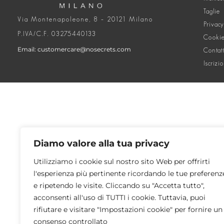
Taglie
Via Montenapoleone, 8 – 20121 Milano
Privacy
P.IVA/C.F. 03275440133
Cookie
Email: customercare@nosecrets.com
Contat
Iscrizi
Diamo valore alla tua privacy
Utilizziamo i cookie sul nostro sito Web per offrirti
l'esperienza più pertinente ricordando le tue preferenz
e ripetendo le visite. Cliccando su "Accetta tutto",
acconsenti all'uso di TUTTI i cookie. Tuttavia, puoi
rifiutare e visitare "Impostazioni cookie" per fornire un
consenso controllato