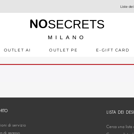
Liste dei
NO
SECRETS
MILANO
OUTLET AI
OUTLET PE
E-GIFT CARD
ORTO
LISTA DEI DES
oni di servizio
Cerca una lista 
ta di recesso