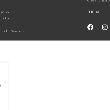
Crea una lista d
 policy
SOCIAL
 policy
ti
one alla Newsletter
e