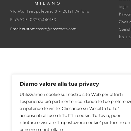
Taglie
Via Montenapoleone, 8 – 20121 Milano
Privacy
P.IVA/C.F. 03275440133
Cookie
Email: customercare@nosecrets.com
Contat
Iscrizi
Diamo valore alla tua privacy
Utilizziamo i cookie sul nostro sito Web per offrirti
l'esperienza più pertinente ricordando le tue preferenz
e ripetendo le visite. Cliccando su "Accetta tutto",
acconsenti all'uso di TUTTI i cookie. Tuttavia, puoi
rifiutare e visitare "Impostazioni cookie" per fornire un
consenso controllato