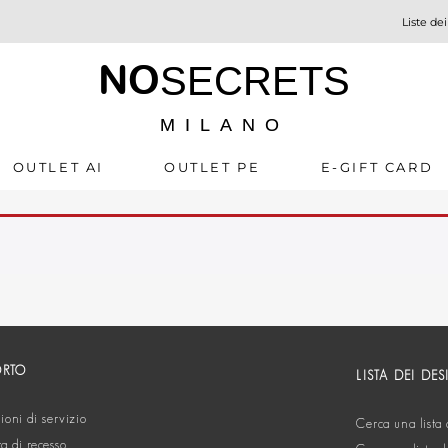
Liste dei
NO
SECRETS
MILANO
OUTLET AI
OUTLET PE
E-GIFT CARD
ORTO
LISTA DEI DES
oni di servizio
Cerca una lista 
ta di recesso