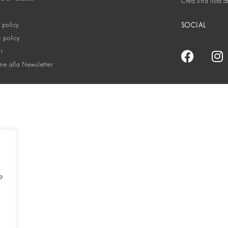
Crea una lista d
 policy
SOCIAL
 policy
ti
one alla Newsletter
e