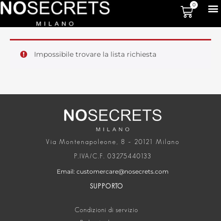
0
Impossibile trovare la lista richiesta
Via Montenapoleone, 8 – 20121 Milano
P.IVA/C.F. 03275440133
Email: customercare@nosecrets.com
SUPPORTO
Condizioni di servizio