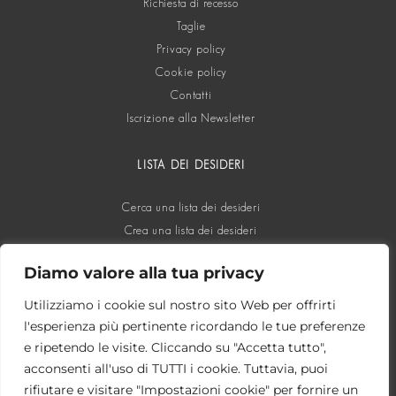
Richiesta di recesso
Taglie
Privacy policy
Cookie policy
Contatti
Iscrizione alla Newsletter
LISTA DEI DESIDERI
Cerca una lista dei desideri
Crea una lista dei desideri
Diamo valore alla tua privacy
SOCIAL
Utilizziamo i cookie sul nostro sito Web per offrirti
l'esperienza più pertinente ricordando le tue preferenze
e ripetendo le visite. Cliccando su "Accetta tutto",
acconsenti all'uso di TUTTI i cookie. Tuttavia, puoi
rifiutare e visitare "Impostazioni cookie" per fornire un