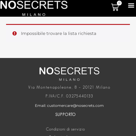
0
Impossibile trovare la lista richiesta
Via Montenapoleone, 8 – 20121 Milano
P.IVA/C.F. 03275440133
Email: customercare@nosecrets.com
SUPPORTO
Condizioni di servizio