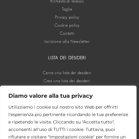
Richiesta di recesso
Taglie
Privacy policy
Cookie policy
Contatti
Iscrizione alla Newsletter
LISTA DEI DESIDERI
Cerca una lista dei desideri
Crea una lista dei desideri
Diamo valore alla tua privacy
SOCIAL
Utilizziamo i cookie sul nostro sito Web per offrirti
l'esperienza più pertinente ricordando le tue preferenze
e ripetendo le visite. Cliccando su "Accetta tutto",
acconsenti all'uso di TUTTI i cookie. Tuttavia, puoi
rifiutare e visitare "Impostazioni cookie" per fornire un