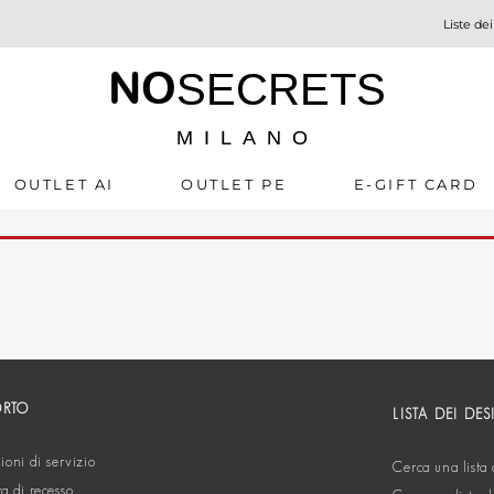
Liste dei
NO
SECRETS
MILANO
OUTLET AI
OUTLET PE
E-GIFT CARD
ORTO
LISTA DEI DES
oni di servizio
Cerca una lista 
ta di recesso