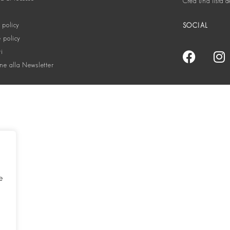
Crea una lista d
 policy
SOCIAL
 policy
ti
one alla Newsletter
e