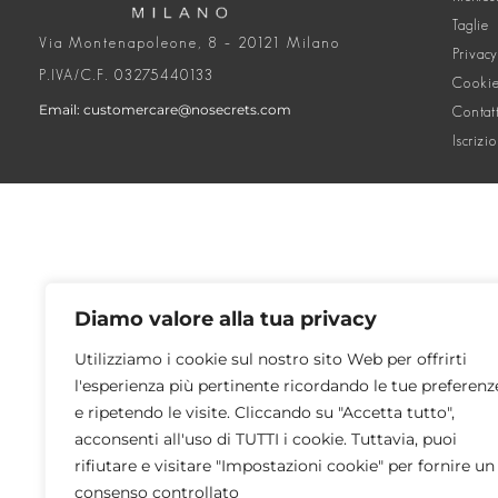
Taglie
Via Montenapoleone, 8 – 20121 Milano
Privacy
P.IVA/C.F. 03275440133
Cookie
Email: customercare@nosecrets.com
Contat
Iscrizi
Diamo valore alla tua privacy
Utilizziamo i cookie sul nostro sito Web per offrirti
l'esperienza più pertinente ricordando le tue preferenz
e ripetendo le visite. Cliccando su "Accetta tutto",
acconsenti all'uso di TUTTI i cookie. Tuttavia, puoi
rifiutare e visitare "Impostazioni cookie" per fornire un
consenso controllato