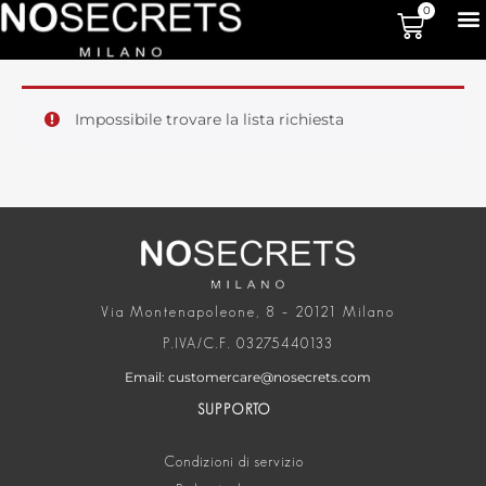
0
Impossibile trovare la lista richiesta
Via Montenapoleone, 8 – 20121 Milano
P.IVA/C.F. 03275440133
Email: customercare@nosecrets.com
SUPPORTO
Condizioni di servizio