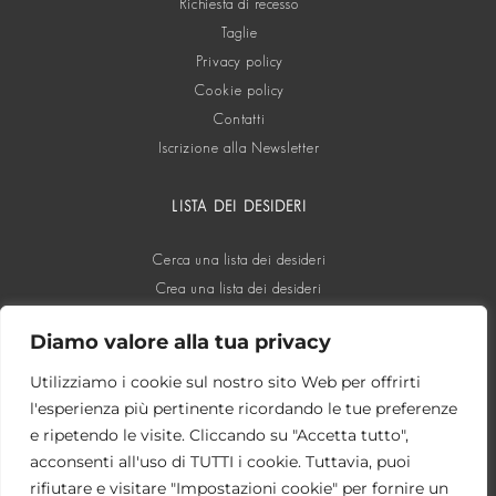
Richiesta di recesso
Taglie
Privacy policy
Cookie policy
Contatti
Iscrizione alla Newsletter
LISTA DEI DESIDERI
Cerca una lista dei desideri
Crea una lista dei desideri
Diamo valore alla tua privacy
SOCIAL
Utilizziamo i cookie sul nostro sito Web per offrirti
l'esperienza più pertinente ricordando le tue preferenze
e ripetendo le visite. Cliccando su "Accetta tutto",
acconsenti all'uso di TUTTI i cookie. Tuttavia, puoi
rifiutare e visitare "Impostazioni cookie" per fornire un