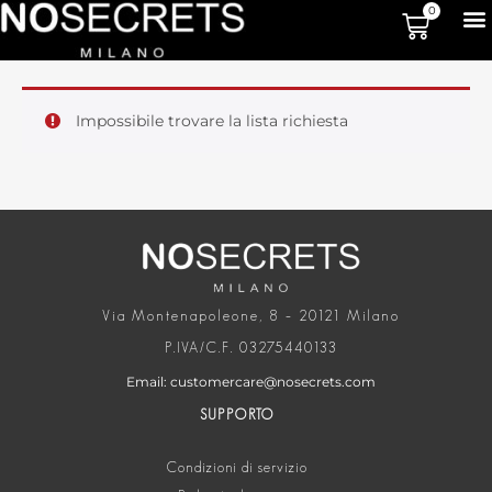
0
Impossibile trovare la lista richiesta
Via Montenapoleone, 8 – 20121 Milano
P.IVA/C.F. 03275440133
Email: customercare@nosecrets.com
SUPPORTO
Condizioni di servizio