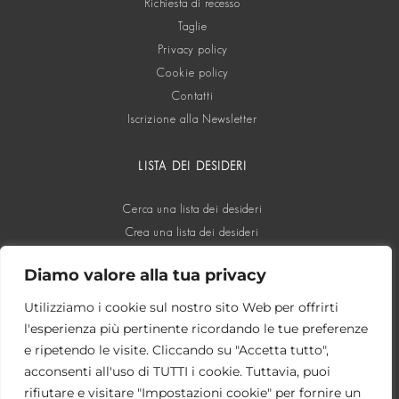
Richiesta di recesso
Taglie
Privacy policy
Cookie policy
Contatti
Iscrizione alla Newsletter
LISTA DEI DESIDERI
Cerca una lista dei desideri
Crea una lista dei desideri
Diamo valore alla tua privacy
SOCIAL
Utilizziamo i cookie sul nostro sito Web per offrirti
l'esperienza più pertinente ricordando le tue preferenze
e ripetendo le visite. Cliccando su "Accetta tutto",
acconsenti all'uso di TUTTI i cookie. Tuttavia, puoi
rifiutare e visitare "Impostazioni cookie" per fornire un