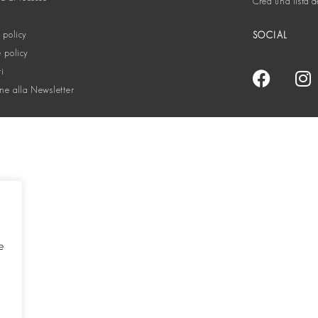
Crea una lista d
 policy
SOCIAL
 policy
ti
one alla Newsletter
e