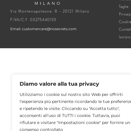
Taglie
Via Montenapoleone, 8 – 20121 Milano
Privacy
P.IVA/C.F. 03275440133
Cookie
Email: customercare@nosecrets.com
Contat
Iscrizi
Diamo valore alla tua privacy
Utilizziamo i cookie sul nostro sito Web per offrirti
l'esperienza più pertinente ricordando le tue preferenz
e ripetendo le visite. Cliccando su "Accetta tutto",
acconsenti all'uso di TUTTI i cookie. Tuttavia, puoi
rifiutare e visitare "Impostazioni cookie" per fornire un
consenso controllato