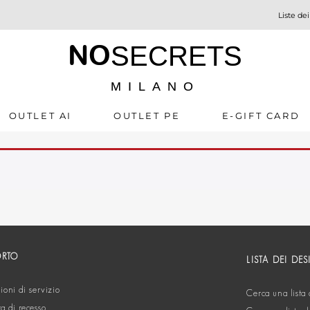
Liste dei
NO
SECRETS
MILANO
OUTLET AI
OUTLET PE
E-GIFT CARD
ORTO
LISTA DEI DES
oni di servizio
Cerca una lista 
ta di recesso