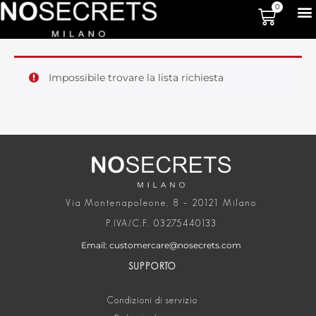
0
Impossibile trovare la lista richiesta
Via Montenapoleone, 8 – 20121 Milano
P.IVA/C.F. 03275440133
Email: customercare@nosecrets.com
SUPPORTO
Condizioni di servizio