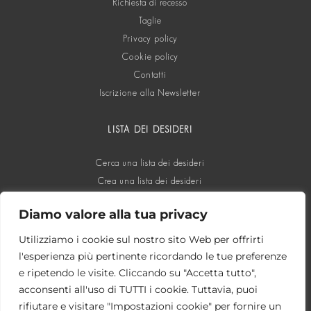
Richiesta di recesso
Taglie
Privacy policy
Cookie policy
Contatti
Iscrizione alla Newsletter
LISTA DEI DESIDERI
Cerca una lista dei desideri
Crea una lista dei desideri
Diamo valore alla tua privacy
SOCIAL
Utilizziamo i cookie sul nostro sito Web per offrirti
l'esperienza più pertinente ricordando le tue preferenze
e ripetendo le visite. Cliccando su "Accetta tutto",
acconsenti all'uso di TUTTI i cookie. Tuttavia, puoi
rifiutare e visitare "Impostazioni cookie" per fornire un