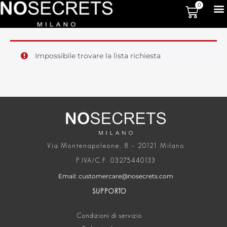
0
Impossibile trovare la lista richiesta
Via Montenapoleone, 8 – 20121 Milano
P.IVA/C.F. 03275440133
Email: customercare@nosecrets.com
SUPPORTO
Condizioni di servizio