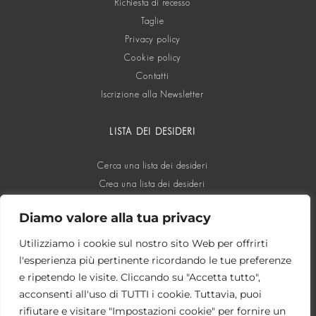
Richiesta di recesso
Taglie
Privacy policy
Cookie policy
Contatti
Iscrizione alla Newsletter
LISTA DEI DESIDERI
Cerca una lista dei desideri
Crea una lista dei desideri
Diamo valore alla tua privacy
SOCIAL
Utilizziamo i cookie sul nostro sito Web per offrirti
l'esperienza più pertinente ricordando le tue preferenze
e ripetendo le visite. Cliccando su "Accetta tutto",
acconsenti all'uso di TUTTI i cookie. Tuttavia, puoi
rifiutare e visitare "Impostazioni cookie" per fornire un