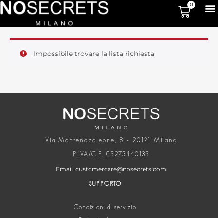
0
Impossibile trovare la lista richiesta
Via Montenapoleone, 8 – 20121 Milano
P.IVA/C.F. 03275440133
Email: customercare@nosecrets.com
SUPPORTO
Condizioni di servizio