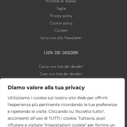
Richiesta di recesso
Taglie
Privacy policy
Cookie policy
Contatti
Iscrizione alla Newsletter
LISTA DEI DESIDERI
Cerca una lista dei desideri
Crea una lista dei desideri
Diamo valore alla tua privacy
SOCIAL
Utilizziamo i cookie sul nostro sito Web per offrirti
l'esperienza più pertinente ricordando le tue preferenze
e ripetendo le visite. Cliccando su "Accetta tutto",
acconsenti all'uso di TUTTI i cookie. Tuttavia, puoi
rifiutare e visitare "Impostazioni cookie" per fornire un