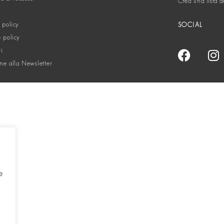
Crea una lista d
 policy
SOCIAL
 policy
ti
one alla Newsletter
e