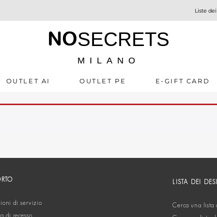
Liste dei
NO
SECRETS
MILANO
OUTLET AI
OUTLET PE
E-GIFT CARD
ORTO
LISTA DEI DES
oni di servizio
Cerca una lista 
ta di recesso