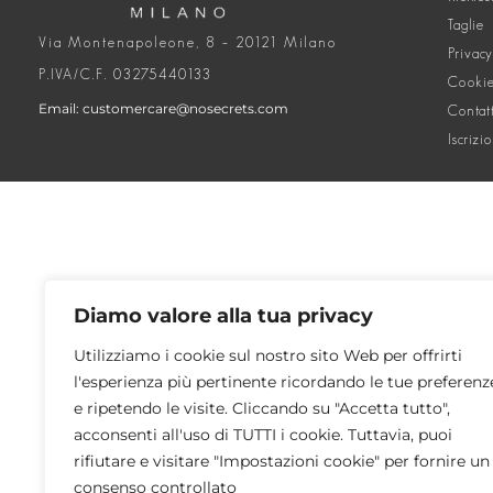
Taglie
Via Montenapoleone, 8 – 20121 Milano
Privacy
P.IVA/C.F. 03275440133
Cookie
Email: customercare@nosecrets.com
Contat
Iscrizi
Diamo valore alla tua privacy
Utilizziamo i cookie sul nostro sito Web per offrirti
l'esperienza più pertinente ricordando le tue preferenz
e ripetendo le visite. Cliccando su "Accetta tutto",
acconsenti all'uso di TUTTI i cookie. Tuttavia, puoi
rifiutare e visitare "Impostazioni cookie" per fornire un
consenso controllato