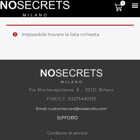
0
Impossibile trovare la lista richiesta
Via Montenapoleone, 8 – 20121 Milano
P.IVA/C.F. 03275440133
Email: customercare@nosecrets.com
SUPPORTO
Condizioni di servizio