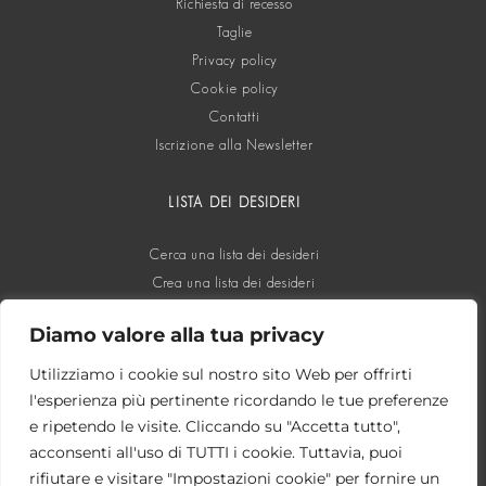
Richiesta di recesso
Taglie
Privacy policy
Cookie policy
Contatti
Iscrizione alla Newsletter
LISTA DEI DESIDERI
Cerca una lista dei desideri
Crea una lista dei desideri
Diamo valore alla tua privacy
SOCIAL
Utilizziamo i cookie sul nostro sito Web per offrirti
l'esperienza più pertinente ricordando le tue preferenze
e ripetendo le visite. Cliccando su "Accetta tutto",
acconsenti all'uso di TUTTI i cookie. Tuttavia, puoi
rifiutare e visitare "Impostazioni cookie" per fornire un