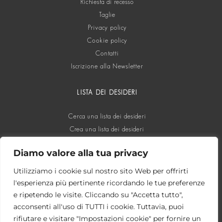
Richiesta di recesso
Taglie
Privacy policy
Cookie policy
Contatti
Iscrizione alla Newsletter
LISTA DEI DESIDERI
Cerca una lista dei desideri
Crea una lista dei desideri
Diamo valore alla tua privacy
SOCIAL
Utilizziamo i cookie sul nostro sito Web per offrirti
l'esperienza più pertinente ricordando le tue preferenze
e ripetendo le visite. Cliccando su "Accetta tutto",
acconsenti all'uso di TUTTI i cookie. Tuttavia, puoi
rifiutare e visitare "Impostazioni cookie" per fornire un