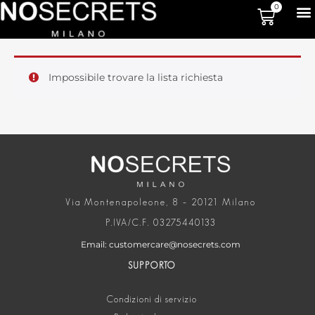
0
Impossibile trovare la lista richiesta
Via Montenapoleone, 8 – 20121 Milano
P.IVA/C.F. 03275440133
Email: customercare@nosecrets.com
SUPPORTO
Condizioni di servizio