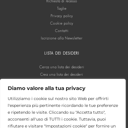
Richiesta di recesso
Taglie
Privacy policy
Cookie policy
Contatti
Iscrizione alla Newsletter
LISTA DEI DESIDERI
Cerca una lista dei desideri
Crea una lista dei desideri
Diamo valore alla tua privacy
SOCIAL
Utilizziamo i cookie sul nostro sito Web per offrirti
l'esperienza più pertinente ricordando le tue preferenze
e ripetendo le visite. Cliccando su "Accetta tutto",
acconsenti all'uso di TUTTI i cookie. Tuttavia, puoi
rifiutare e visitare "Impostazioni cookie" per fornire un