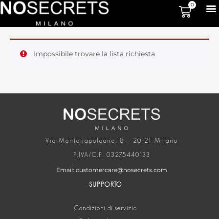
0
Impossibile trovare la lista richiesta
Via Montenapoleone, 8 – 20121 Milano
P.IVA/C.F. 03275440133
Email: customercare@nosecrets.com
SUPPORTO
Condizioni di servizio