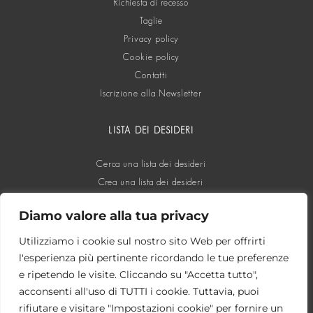
Richiesta di recesso
Taglie
Privacy policy
Cookie policy
Contatti
Iscrizione alla Newsletter
LISTA DEI DESIDERI
Cerca una lista dei desideri
Crea una lista dei desideri
Diamo valore alla tua privacy
SOCIAL
Utilizziamo i cookie sul nostro sito Web per offrirti
l'esperienza più pertinente ricordando le tue preferenze
e ripetendo le visite. Cliccando su "Accetta tutto",
acconsenti all'uso di TUTTI i cookie. Tuttavia, puoi
rifiutare e visitare "Impostazioni cookie" per fornire un