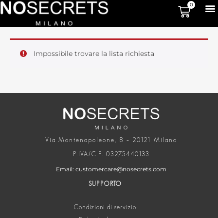
0
Impossibile trovare la lista richiesta
Via Montenapoleone, 8 – 20121 Milano
P.IVA/C.F. 03275440133
Email: customercare@nosecrets.com
SUPPORTO
Condizioni di servizio