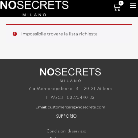
0
Impossibile trovare la lista richiesta
Via Montenapoleone, 8 – 20121 Milano
P.IVA/C.F. 03275440133
Email: customercare@nosecrets.com
SUPPORTO
Condizioni di servizio