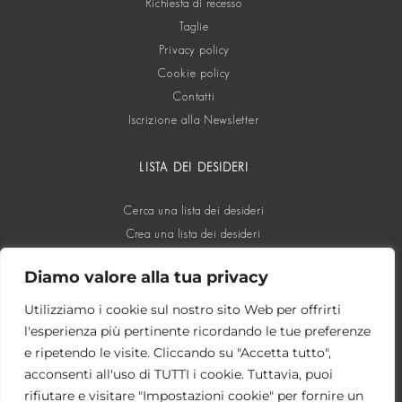
Richiesta di recesso
Taglie
Privacy policy
Cookie policy
Contatti
Iscrizione alla Newsletter
LISTA DEI DESIDERI
Cerca una lista dei desideri
Crea una lista dei desideri
Diamo valore alla tua privacy
SOCIAL
Utilizziamo i cookie sul nostro sito Web per offrirti
l'esperienza più pertinente ricordando le tue preferenze
e ripetendo le visite. Cliccando su "Accetta tutto",
acconsenti all'uso di TUTTI i cookie. Tuttavia, puoi
rifiutare e visitare "Impostazioni cookie" per fornire un