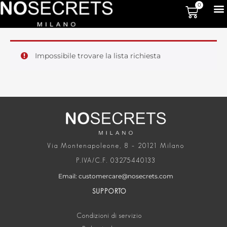
0
Impossibile trovare la lista richiesta
Via Montenapoleone, 8 – 20121 Milano
P.IVA/C.F. 03275440133
Email: customercare@nosecrets.com
SUPPORTO
Condizioni di servizio