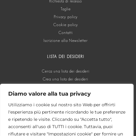
Richiesta di recesso
Taglie
Privacy policy
Cookie policy
Contatti
Iscrizione alla Newsletter
LISTA DEI DESIDERI
Cerca una lista dei desideri
Crea una lista dei desideri
Diamo valore alla tua privacy
SOCIAL
Utilizziamo i cookie sul nostro sito Web per offrirti
l'esperienza più pertinente ricordando le tue preferenze
e ripetendo le visite. Cliccando su "Accetta tutto",
acconsenti all'uso di TUTTI i cookie. Tuttavia, puoi
rifiutare e visitare "Impostazioni cookie" per fornire un