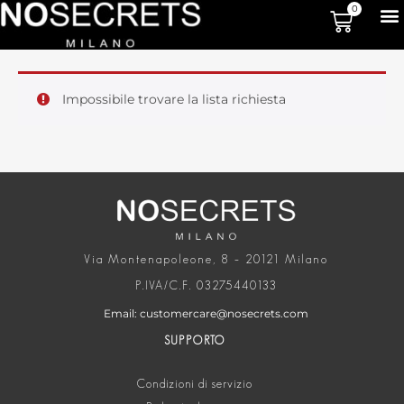
0
Impossibile trovare la lista richiesta
Via Montenapoleone, 8 – 20121 Milano
P.IVA/C.F. 03275440133
Email: customercare@nosecrets.com
SUPPORTO
Condizioni di servizio