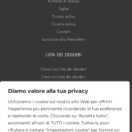
Richiesta di recesso
Taglie
Privacy policy
Cookie policy
Contatti
Iscrizione alla Newsletter
LISTA DEI DESIDERI
Cerca una lista dei desideri
Crea una lista dei desideri
Diamo valore alla tua privacy
SOCIAL
Utilizziamo i cookie sul nostro sito Web per offrirti
l'esperienza più pertinente ricordando le tue preferenze
e ripetendo le visite. Cliccando su "Accetta tutto",
acconsenti all'uso di TUTTI i cookie. Tuttavia, puoi
rifiutare e visitare "Impostazioni cookie" per fornire un