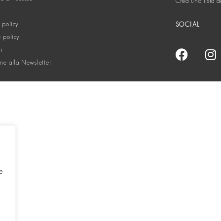
Crea una lista d
 policy
SOCIAL
 policy
ti
one alla Newsletter
e