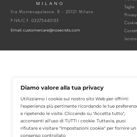
Taglie
Via Montenapoleone, 8 – 20121 Milano
Privacy
P.IVA/C.F. 03275440133
Cookie
Email: customercare@nosecrets.com
Contat
Iscrizi
Diamo valore alla tua privacy
Utilizziamo i cookie sul nostro sito Web per offrirti
l'esperienza più pertinente ricordando le tue preferenz
e ripetendo le visite. Cliccando su "Accetta tutto",
acconsenti all'uso di TUTTI i cookie. Tuttavia, puoi
rifiutare e visitare "Impostazioni cookie" per fornire un
consenso controllato