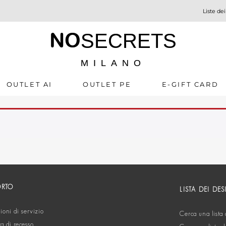
Liste dei
NO
SECRETS
MILANO
OUTLET AI
OUTLET PE
E-GIFT CARD
ORTO
LISTA DEI DES
oni di servizio
Cerca una lista 
ta di recesso