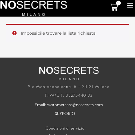
0
Impossibile trovare la lista richiesta
Via Montenapoleone, 8 – 20121 Milano
P.IVA/C.F. 03275440133
Email: customercare@nosecrets.com
SUPPORTO
Condizioni di servizio