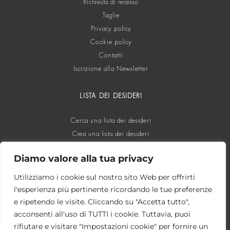
Richiesta di recesso
Taglie
Privacy policy
Cookie policy
Contatti
Iscrizione alla Newsletter
LISTA DEI DESIDERI
Cerca una lista dei desideri
Crea una lista dei desideri
Diamo valore alla tua privacy
SOCIAL
Utilizziamo i cookie sul nostro sito Web per offrirti
l'esperienza più pertinente ricordando le tue preferenze
e ripetendo le visite. Cliccando su "Accetta tutto",
acconsenti all'uso di TUTTI i cookie. Tuttavia, puoi
rifiutare e visitare "Impostazioni cookie" per fornire un