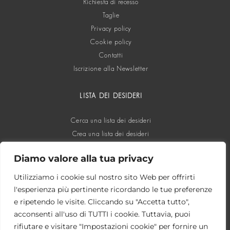
Richiesta di recesso
Taglie
Privacy policy
Cookie policy
Contatti
Iscrizione alla Newsletter
LISTA DEI DESIDERI
Cerca una lista dei desideri
Crea una lista dei desideri
Diamo valore alla tua privacy
SOCIAL
Utilizziamo i cookie sul nostro sito Web per offrirti
l'esperienza più pertinente ricordando le tue preferenze
e ripetendo le visite. Cliccando su "Accetta tutto",
acconsenti all'uso di TUTTI i cookie. Tuttavia, puoi
rifiutare e visitare "Impostazioni cookie" per fornire un