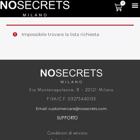
0
Impossibile trovare la lista richiesta
Via Montenapoleone, 8 – 20121 Milano
P.IVA/C.F. 03275440133
Email: customercare@nosecrets.com
SUPPORTO
Condizioni di servizio