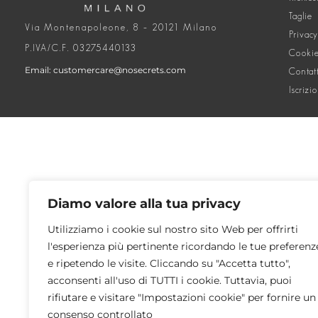
Taglie
Via Montenapoleone, 8 – 20121 Milano
Privacy
P.IVA/C.F. 03275440133
Cookie
Email: customercare@nosecrets.com
Contat
Iscrizi
Diamo valore alla tua privacy
Utilizziamo i cookie sul nostro sito Web per offrirti
l'esperienza più pertinente ricordando le tue preferenz
e ripetendo le visite. Cliccando su "Accetta tutto",
acconsenti all'uso di TUTTI i cookie. Tuttavia, puoi
rifiutare e visitare "Impostazioni cookie" per fornire un
consenso controllato