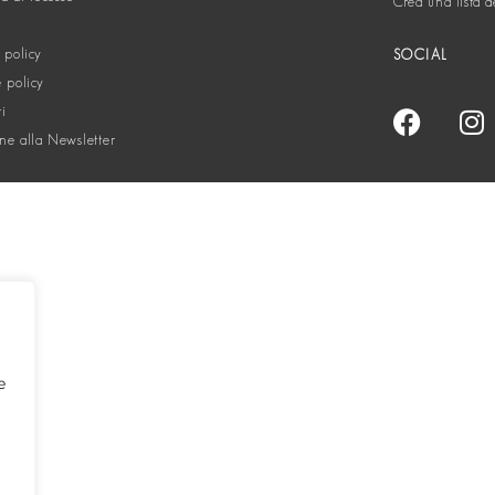
Crea una lista d
 policy
SOCIAL
 policy
ti
one alla Newsletter
e