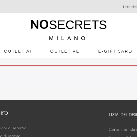
Liste dei
NO
SECRETS
MILANO
OUTLET AI
OUTLET PE
E-GIFT CARD
ORTO
LISTA DEI DES
oni di servizio
Cerca una lista 
ta di recesso