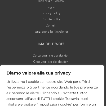
Richiesta di recesso
Taglie
Privacy policy
Cookie policy
Contatti
Iscrizione alla Newsletter
LISTA DEI DESIDERI
Cerca una lista dei desideri
Crea una lista dei desideri
Diamo valore alla tua privacy
SOCIAL
Utilizziamo i cookie sul nostro sito Web per offrirti
l'esperienza più pertinente ricordando le tue preferenze
e ripetendo le visite. Cliccando su "Accetta tutto",
acconsenti all'uso di TUTTI i cookie. Tuttavia, puoi
rifiutare e visitare "Impostazioni cookie" per fornire un