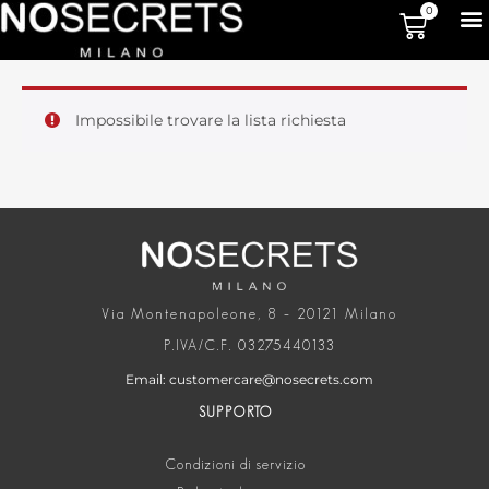
0
Impossibile trovare la lista richiesta
Via Montenapoleone, 8 – 20121 Milano
P.IVA/C.F. 03275440133
Email: customercare@nosecrets.com
SUPPORTO
Condizioni di servizio