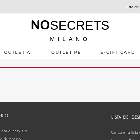
Liste dei
NO
SECRETS
MILANO
OUTLET AI
OUTLET PE
E-GIFT CARD
ORTO
LISTA DEI DES
oni di servizio
Cerca una lista 
ta di recesso