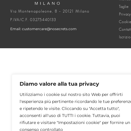
Taglie
Via Montenapoleone, 8 – 20121 Milano
Privacy
P.IVA/C.F. 03275440133
Cookie
Email: customercare@nosecrets.com
Contat
Iscrizi
Diamo valore alla tua privacy
Utilizziamo i cookie sul nostro sito Web per offrirti
l'esperienza più pertinente ricordando le tue preferenz
e ripetendo le visite. Cliccando su "Accetta tutto",
acconsenti all'uso di TUTTI i cookie. Tuttavia, puoi
rifiutare e visitare "Impostazioni cookie" per fornire un
consenso controllato