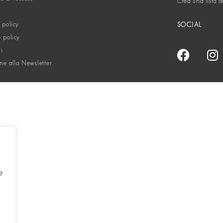
Crea una lista d
 policy
SOCIAL
 policy
ti
one alla Newsletter
e