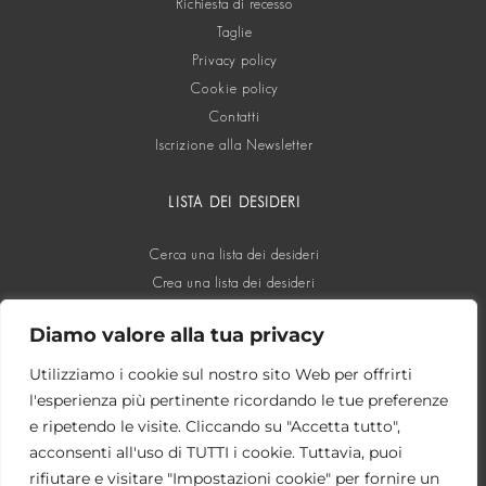
Richiesta di recesso
Taglie
Privacy policy
Cookie policy
Contatti
Iscrizione alla Newsletter
LISTA DEI DESIDERI
Cerca una lista dei desideri
Crea una lista dei desideri
Diamo valore alla tua privacy
SOCIAL
Utilizziamo i cookie sul nostro sito Web per offrirti
l'esperienza più pertinente ricordando le tue preferenze
e ripetendo le visite. Cliccando su "Accetta tutto",
acconsenti all'uso di TUTTI i cookie. Tuttavia, puoi
rifiutare e visitare "Impostazioni cookie" per fornire un