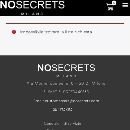
0
Impossibile trovare la lista richiesta
Via Montenapoleone, 8 – 20121 Milano
P.IVA/C.F. 03275440133
Email: customercare@nosecrets.com
SUPPORTO
Condizioni di servizio