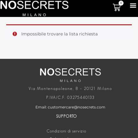
0
Impossibile trovare la lista richiesta
Via Montenapoleone, 8 – 20121 Milano
P.IVA/C.F. 03275440133
Email: customercare@nosecrets.com
SUPPORTO
Condizioni di servizio