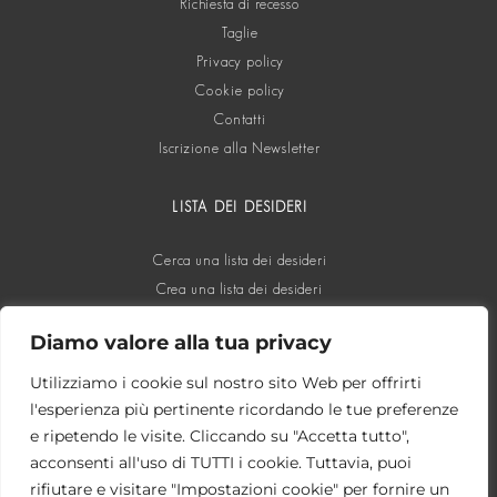
Richiesta di recesso
Taglie
Privacy policy
Cookie policy
Contatti
Iscrizione alla Newsletter
LISTA DEI DESIDERI
Cerca una lista dei desideri
Crea una lista dei desideri
Diamo valore alla tua privacy
SOCIAL
Utilizziamo i cookie sul nostro sito Web per offrirti
l'esperienza più pertinente ricordando le tue preferenze
e ripetendo le visite. Cliccando su "Accetta tutto",
acconsenti all'uso di TUTTI i cookie. Tuttavia, puoi
rifiutare e visitare "Impostazioni cookie" per fornire un