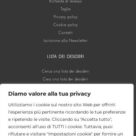
Richiesta di recesso
Taglie
Privacy policy
Cookie policy
Contatti
Iscrizione alla Newsletter
LISTA DEI DESIDERI
Cerca una lista dei desideri
Crea una lista dei desideri
Diamo valore alla tua privacy
SOCIAL
Utilizziamo i cookie sul nostro sito Web per offrirti
l'esperienza più pertinente ricordando le tue preferenze
e ripetendo le visite. Cliccando su "Accetta tutto",
acconsenti all'uso di TUTTI i cookie. Tuttavia, puoi
rifiutare e visitare "Impostazioni cookie" per fornire un