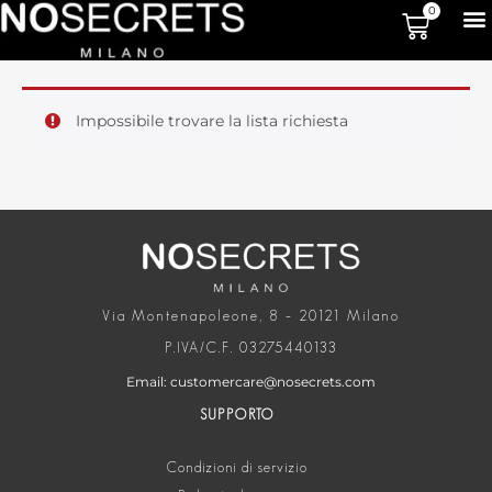
0
Impossibile trovare la lista richiesta
Via Montenapoleone, 8 – 20121 Milano
P.IVA/C.F. 03275440133
Email: customercare@nosecrets.com
SUPPORTO
Condizioni di servizio