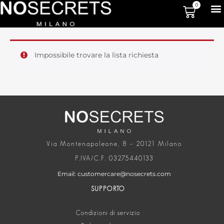
0
Impossibile trovare la lista richiesta
Via Montenapoleone, 8 – 20121 Milano
P.IVA/C.F. 03275440133
Email: customercare@nosecrets.com
SUPPORTO
Condizioni di servizio