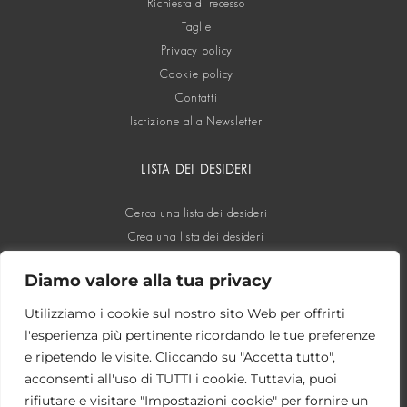
Richiesta di recesso
Taglie
Privacy policy
Cookie policy
Contatti
Iscrizione alla Newsletter
LISTA DEI DESIDERI
Cerca una lista dei desideri
Crea una lista dei desideri
Diamo valore alla tua privacy
SOCIAL
Utilizziamo i cookie sul nostro sito Web per offrirti
l'esperienza più pertinente ricordando le tue preferenze
e ripetendo le visite. Cliccando su "Accetta tutto",
acconsenti all'uso di TUTTI i cookie. Tuttavia, puoi
rifiutare e visitare "Impostazioni cookie" per fornire un