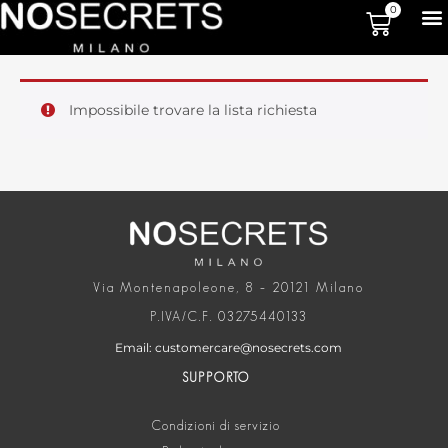
0
Impossibile trovare la lista richiesta
Via Montenapoleone, 8 – 20121 Milano
P.IVA/C.F. 03275440133
Email: customercare@nosecrets.com
SUPPORTO
Condizioni di servizio