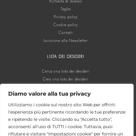
Richiesta di recesso
Taglie
Privacy policy
Cookie policy
Contatti
Iscrizione alla Newsletter
LISTA DEI DESIDERI
Cerca una lista dei desideri
Crea una lista dei desideri
Diamo valore alla tua privacy
SOCIAL
Utilizziamo i cookie sul nostro sito Web per offrirti
l'esperienza più pertinente ricordando le tue preferenze
e ripetendo le visite. Cliccando su "Accetta tutto",
acconsenti all'uso di TUTTI i cookie. Tuttavia, puoi
rifiutare e visitare "Impostazioni cookie" per fornire un