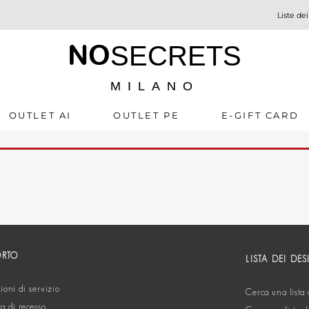
Liste dei
NO
SECRETS
MILANO
OUTLET AI
OUTLET PE
E-GIFT CARD
ORTO
LISTA DEI DES
oni di servizio
Cerca una lista 
ta di recesso