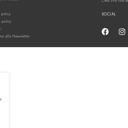
Crea una lista d
 policy
SOCIAL
 policy
ti
one alla Newsletter
e