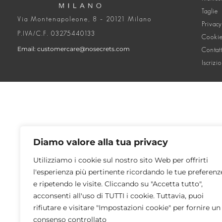
Taglie
Via Montenapoleone, 8 – 20121 Milano
Privacy
P.IVA/C.F. 03275440133
Cookie
Email: customercare@nosecrets.com
Contat
Iscrizi
Diamo valore alla tua privacy
Utilizziamo i cookie sul nostro sito Web per offrirti
l'esperienza più pertinente ricordando le tue preferenz
e ripetendo le visite. Cliccando su "Accetta tutto",
acconsenti all'uso di TUTTI i cookie. Tuttavia, puoi
rifiutare e visitare "Impostazioni cookie" per fornire un
consenso controllato