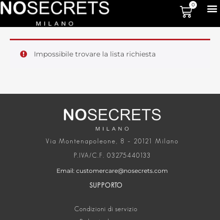
0
Impossibile trovare la lista richiesta
Via Montenapoleone, 8 – 20121 Milano
P.IVA/C.F. 03275440133
Email: customercare@nosecrets.com
SUPPORTO
Condizioni di servizio