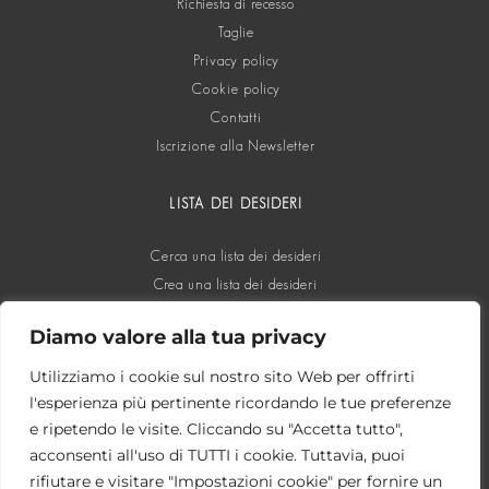
Richiesta di recesso
Taglie
Privacy policy
Cookie policy
Contatti
Iscrizione alla Newsletter
LISTA DEI DESIDERI
Cerca una lista dei desideri
Crea una lista dei desideri
Diamo valore alla tua privacy
SOCIAL
Utilizziamo i cookie sul nostro sito Web per offrirti
l'esperienza più pertinente ricordando le tue preferenze
e ripetendo le visite. Cliccando su "Accetta tutto",
acconsenti all'uso di TUTTI i cookie. Tuttavia, puoi
rifiutare e visitare "Impostazioni cookie" per fornire un